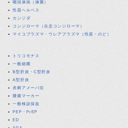
咽頭淋病（淋菌）
性器ヘルペス
カンジダ
コンジローマ（尖圭コンジローマ）
マイコプラズマ・ウレアプラズマ（性器・のど）
トリコモナス
一般細菌
B型肝炎・C型肝炎
A型肝炎
赤痢アメーバ症
腫瘍マーカー
一般検診採血
PEP・PrEP
ED
AGA