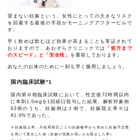
望まない妊娠という、女性にとっての大きなリスク
を回避する最後の手段がモーニングアフターピルで
す。
早く飲めば飲むほど効果が高まることも実証されて
おりますので、あおぞらクリニックでは
「処方まで
のスピード」と「安全性」
を重視しております。
あなたのお体のために一刻も早く服用しましょう。
国内臨床試験*1
国内第Ⅲ相臨床試験において、性交後72時間以内
に本剤1.5mgを1回経口投与した結果、解析対象例
63例のうち、妊娠例は１例で、妊娠阻止率※は
81.0%であった。
※妊娠阻止率：月経周期日ごとの妊娠確率から求めた妊娠予定数
を用いて算出した値（妊娠の危険が高い人を阻止した率）