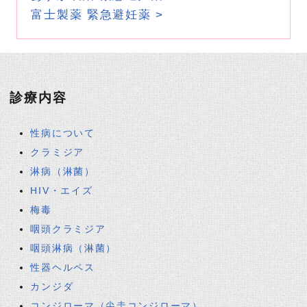
富士製薬 緊急避妊薬 >
診療内容
性病について
クラミジア
淋病（淋菌）
HIV・エイズ
梅毒
咽頭クラミジア
咽頭淋病（淋菌）
性器ヘルペス
カンジダ
コンジローマ（尖圭コンジローマ）