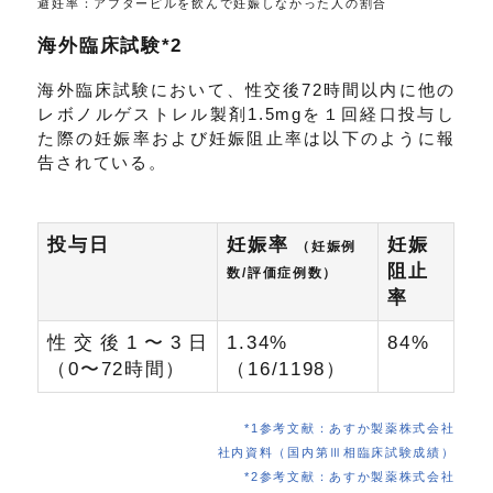
避妊率：アフターピルを飲んで妊娠しなかった人の割合
海外臨床試験*2
海外臨床試験において、性交後72時間以内に他の
レボノルゲストレル製剤1.5mgを１回経口投与し
た際の妊娠率および妊娠阻止率は以下のように報
告されている。
投与日
妊娠率
妊娠
（妊娠例
阻止
数/評価症例数）
率
性交後1〜3日
1.34%
84%
（0〜72時間）
（16/1198）
*1参考文献：あすか製薬株式会社
社内資料（国内第Ⅲ相臨床試験成績）
*2参考文献：あすか製薬株式会社