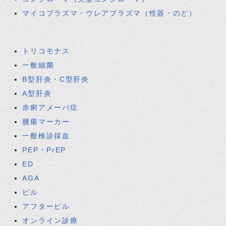
マイコプラズマ・ウレアプラズマ（性器・のど）
トリコモナス
一般細菌
B型肝炎・C型肝炎
A型肝炎
赤痢アメーバ症
腫瘍マーカー
一般検診採血
PEP・PrEP
ED
AGA
ピル
アフターピル
オンライン診療