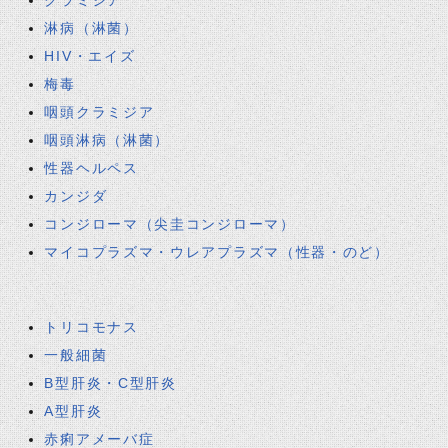
クラミジア
淋病（淋菌）
HIV・エイズ
梅毒
咽頭クラミジア
咽頭淋病（淋菌）
性器ヘルペス
カンジダ
コンジローマ（尖圭コンジローマ）
マイコプラズマ・ウレアプラズマ（性器・のど）
トリコモナス
一般細菌
B型肝炎・C型肝炎
A型肝炎
赤痢アメーバ症