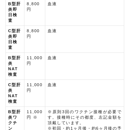
B型肝
8,800
血液
炎即
円
日検
査
C型肝
8,800
血液
炎即
円
日検
査
B型肝
11,000
血液
炎
円
NAT
検査
C型肝
11,000
血液
炎
円
NAT
検査
B型肝
11,000
※原則3回のワクチン接種が必要で
炎ワ
円 ※
す。接種時にその都度、左記金額を
クチ
頂戴しています。
ン
※初回・約1ヶ月後・約6ヶ月後の予