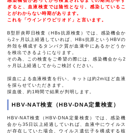
感染機会があってから検査されるまでの期間が早す
ぎると、血液検査では陰性となり、感染しているこ
とがわからない時期があります。
これを「ウインドウピリオド」と言います。
B型肝炎即日検査（HBs抗原検査）では、感染機会か
ら2ヶ月以上経過していれば、HBs抗原というHBVの
外殻を構成するタンパク質が血液中にあるかどうか
を検出できるようになります。
その為、この検査をご希望の際には、感染機会から2
ヶ月以上経過してからご検討ください。
採血による血液検査を行い、キットは約2mlほど血液
を採らせていただきます。
採血後、約1時間で結果が判明します。
HBV-NAT検査（HBV-DNA定量検査）
HBV-NAT検査（HBV-DNA定量検査）では、感染機
会から35日以上経過していれば、血液中にウイルス
が存在していた場合、ウイルス遺伝子を構成する核