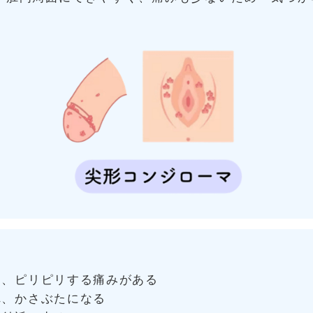
。
て、ピリピリする痛みがある
れ、かさぶたになる