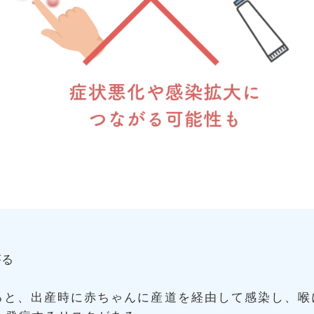
がる
る
いると、出産時に赤ちゃんに産道を経由して感染し、