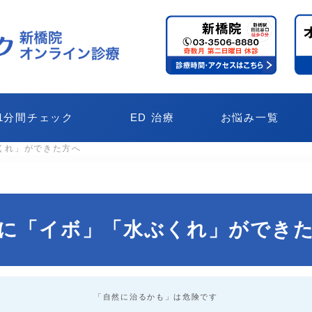
1分間チェック
ED 治療
お悩み一覧
くれ」ができた方へ
に「イボ」「水ぶくれ」ができ
「自然に治るかも」は危険です