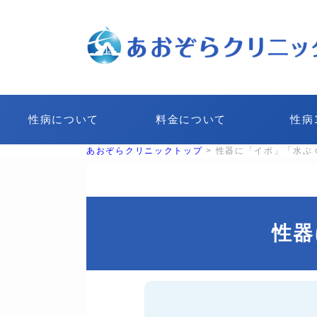
性病について
料金について
性病
あおぞらクリニックトップ
>
性器に「イボ」「水ぶ
性器