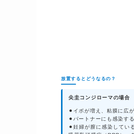
放置するとどうなるの？
尖圭コンジローマの場合
⚫︎イボが増え、粘膜に広
⚫︎パートナーにも感染す
⚫︎妊婦が膣に感染して