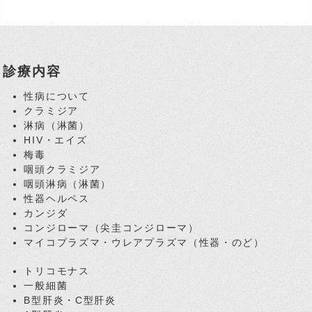
診療内容
性病について
クラミジア
淋病（淋菌）
HIV・エイズ
梅毒
咽頭クラミジア
咽頭淋病（淋菌）
性器ヘルペス
カンジダ
コンジローマ（尖圭コンジローマ）
マイコプラズマ・ウレアプラズマ（性器・のど）
トリコモナス
一般細菌
B型肝炎・C型肝炎