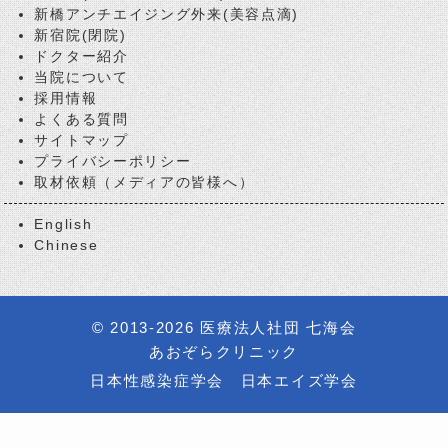
新橋アンチエイジング外来(美容点滴)
新宿院(閉院)
ドクター紹介
当院について
採用情報
よくある質問
サイトマップ
プライバシーポリシー
取材依頼（メディアの皆様へ）
English
Chinese
© 2013-2026
医療法人社団 七海会
あおぞらクリニック
日本性感染症学会
日本エイズ学会