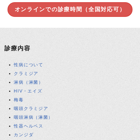
オンラインでの診療時間（全国対応可）
診療内容
性病について
クラミジア
淋病（淋菌）
HIV・エイズ
梅毒
咽頭クラミジア
咽頭淋病（淋菌）
性器ヘルペス
カンジダ