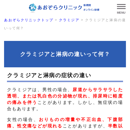
MENU
あおぞらクリニックトップ
>
クラミジア
>
クラミジアと淋病の違
いって何？
クラミジアと淋病の違いって何？
クラミジアと淋病の症状の違い
クラミジアは、男性の場合、
尿道からサラサラした
透明、または乳白色の分泌物が現れ、排尿時に軽度
の痛みを伴う
ことがあります。しかし、無症状の場
合もあります。
女性の場合、
おりものの増量や不正出血、下腹部
痛、性交痛などが現れる
ことがありますが、
半数以