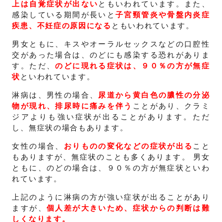
上は自覚症状が出ない
ともいわれています。また、
感染している期間が長いと
子宮頸管炎や骨盤内炎症
疾患、不妊症の原因になる
ともいわれています。
男女ともに、キスやオーラルセックスなどの口腔性
交があった場合は、のどにも感染する恐れがありま
す。ただ、
のどに現れる症状は、９０％の方が無症
状
といわれています。
淋病は、男性の場合、
尿道から黄白色の膿性の分泌
物が現れ、排尿時に痛みを伴う
ことがあり、クラミ
ジアよりも強い症状が出ることがあります。ただ
し、無症状の場合もあります。
女性の場合、
おりものの変化などの症状が出る
こと
もありますが、無症状のことも多くあります。 男女
ともに、のどの場合は、９０％の方が無症状といわ
れています。
上記のように淋病の方が強い症状が出ることがあり
ますが、
個人差が大きいため、症状からの判断は難
しくなります。