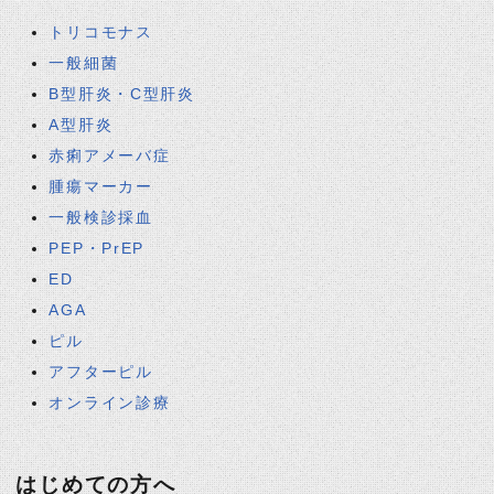
トリコモナス
一般細菌
B型肝炎・C型肝炎
A型肝炎
赤痢アメーバ症
腫瘍マーカー
一般検診採血
PEP・PrEP
ED
AGA
ピル
アフターピル
オンライン診療
はじめての方へ