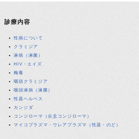
診療内容
性病について
クラミジア
淋病（淋菌）
HIV・エイズ
梅毒
咽頭クラミジア
咽頭淋病（淋菌）
性器ヘルペス
カンジダ
コンジローマ（尖圭コンジローマ）
マイコプラズマ・ウレアプラズマ（性器・のど）