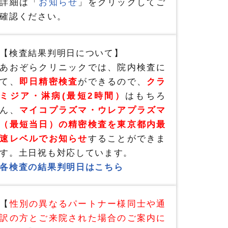
詳細は「
お知らせ
」をクリックしてご
確認ください。
【検査結果判明日について】
あおぞらクリニックでは、院内検査に
て、
即日精密検査
ができるので、
クラ
ミジア・淋病(最短2時間）
はもちろ
ん、
マイコプラズマ・ウレアプラズマ
（最短当日）の精密検査を東京都内最
速レベルでお知らせ
することができま
す。土日祝も対応しています。
各検査の結果判明日はこちら
【
性別の異なるパートナー様同士や通
訳の方とご来院された場合のご案内に