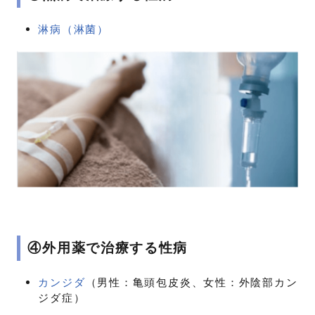
淋病（淋菌）
④外用薬で治療する性病
カンジダ
（男性：亀頭包皮炎、女性：外陰部カン
ジダ症）