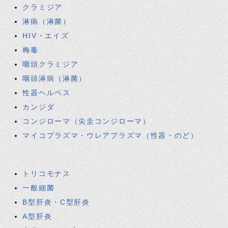
クラミジア
淋病（淋菌）
HIV・エイズ
梅毒
咽頭クラミジア
咽頭淋病（淋菌）
性器ヘルペス
カンジダ
コンジローマ（尖圭コンジローマ）
マイコプラズマ・ウレアプラズマ（性器・のど）
トリコモナス
一般細菌
B型肝炎・C型肝炎
A型肝炎