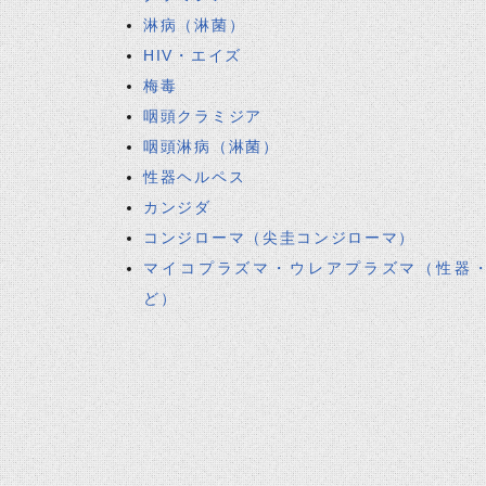
淋病（淋菌）
HIV・エイズ
梅毒
咽頭クラミジア
咽頭淋病（淋菌）
性器ヘルペス
カンジダ
コンジローマ（尖圭コンジローマ）
マイコプラズマ・ウレアプラズマ（性器
ど）