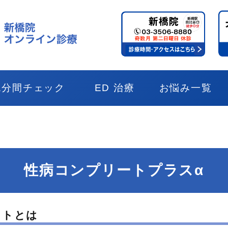
1分間チェック
ED 治療
お悩み一覧
性病コンプリートプラスα
ットとは