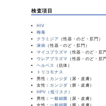
検査項目
HIV
梅毒
クラミジア
（性器・のど・肛門）
淋病
（性器・のど・肛門）
マイコプラズマ
（性器・のど・肛
ウレアプラズマ
（性器・のど・肛
ヘルペス
（抗体）
トリコモナス
男性：
カンジダ
（尿・皮膚）
女性：
カンジダ
（膣・皮膚）
HPV（低リスク）
男性：
一般細菌
（尿・皮膚）
女性：
一般細菌
（膣・皮膚）